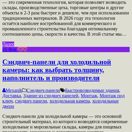
— это современная технология, которая позволяет возводить
склады, производственные цеха, торговые центры и другие
объекты в 2-3 раза быстрее и дешевле, чем при использовании
традиционных материалов. В 2026 году эта технология
остаётся наиболее востребованной для коммерческого и
промышленного строительства благодаря оптимальному
соотношению цены, скорости и качества. В этой статье мы…
Далее
16
Фев
2026
Сэндвич-панели для холодильной
камеры: как выбрать толщину,
наполнитель и производителя
Mexanik
Сэндвич-панели
Быстровозводимые здания
,
Доставка
,
Здание из сэндвич панелей
,
Монтаж
,
Монтаж под
ключ
,
сэндвич панели
,
холодильная камера
,
холодильные
двери
Сэндвич-панели для холодильной камеры — это основной
строительный материал, из которого возводятся современные
холодильные и морозильные склады, камеры для пищевых