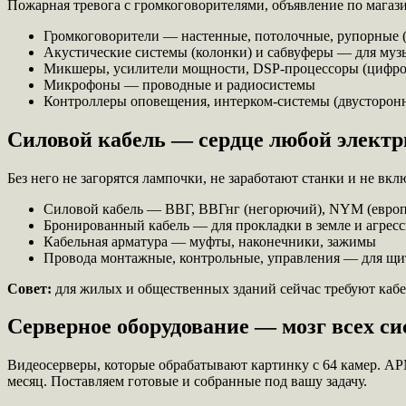
Пожарная тревога с громкоговорителями, объявление по магаз
Громкоговорители — настенные, потолочные, рупорные 
Акустические системы (колонки) и сабвуферы — для муз
Микшеры, усилители мощности, DSP-процессоры (цифров
Микрофоны — проводные и радиосистемы
Контроллеры оповещения, интерком-системы (двусторонн
Силовой кабель — сердце любой элект
Без него не загорятся лампочки, не заработают станки и не в
Силовой кабель — ВВГ, ВВГнг (негорючий), NYM (европе
Бронированный кабель — для прокладки в земле и агрес
Кабельная арматура — муфты, наконечники, зажимы
Провода монтажные, контрольные, управления — для щи
Совет:
для жилых и общественных зданий сейчас требуют кабе
Серверное оборудование — мозг всех си
Видеосерверы, которые обрабатывают картинку с 64 камер. АРМ
месяц. Поставляем готовые и собранные под вашу задачу.