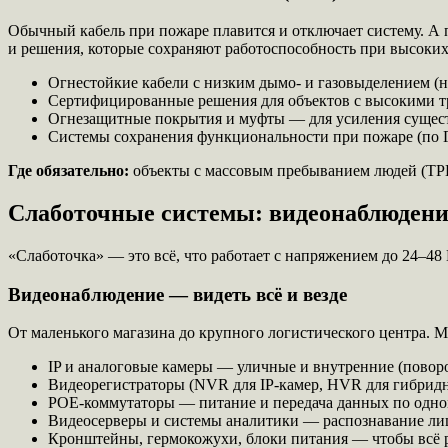
Обычный кабель при пожаре плавится и отключает систему. А
и решения, которые сохраняют работоспособность при высоких
Огнестойкие кабели с низким дымо- и газовыделением (н
Сертифицированные решения для объектов с высокими т
Огнезащитные покрытия и муфты — для усиления суще
Системы сохранения функциональности при пожаре (по 
Где обязательно:
объекты с массовым пребыванием людей (ТРЦ
Слаботочные системы: видеонаблюдени
«Слаботочка» — это всё, что работает с напряжением до 24–48
Видеонаблюдение — видеть всё и везде
От маленького магазина до крупного логистического центра. М
IP и аналоговые камеры — уличные и внутренние (повор
Видеорегистраторы (NVR для IP-камер, HVR для гибрид
POE-коммутаторы — питание и передача данных по одн
Видеосерверы и системы аналитики — распознавание лиц
Кронштейны, гермокожухи, блоки питания — чтобы всё р