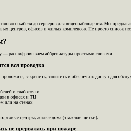
 силового кабеля до серверов для видеонаблюдения. Мы предла
х центров, офисов и жилых комплексов. Не просто список пози
ы?
тему — расшифровываем аббревиатуры простыми словами.
тся вся проводка
о проложить, закрепить, защитить и обеспечить доступ для обсл
белей и слаботочки
дки в офисах и ТЦ
м или на стенах
 торговые центры, жилые дома (этажные щитки).
зь не прервалась при пожаре