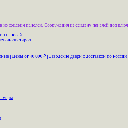
 из сэндвич панелей. Сооружения из сэндвич панелей под ключ
вич панелей
пенополистирол
ые | Цены от 40 000 ₽ | Заводские двери с доставкой по России
камеры
ы