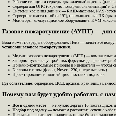
Рабочие станции и серверы для видеонаблюдения (рассчи
Серверы для ОПС (охранно-пожарная сигнализация) и 
Системы хранения данных — RAID-массивы, NAS (сетев
Серверные шасси (стойки 19″), промышленные ПК (для 
Мониторы, коммутационное оборудование, KVM-консол
Газовое пожаротушение (АУПТ) — для 
Вода может повредить оборудование. Пена — зальёт всё вокруг.
установки газового пожаротушения
.
Модули газового пожаротушения (МГП) — компактные и
Запорно-пусковые устройства, форсунки для равномерной
Приёмно-контрольные приборы и извещатели — чтобы си
Баллоны с газом (фреон, Novec 1230, инертные газы)
Проектирование и полный цикл поставки под ключ
Где обязательно:
серверные, ЦОД, архивы, хранилища ценност
Почему вам будет удобно работать с на
Всё в одном месте
— не нужно дёргать 10 поставщиков д
Подбор под задачу
— поможем рассчитать сечение кабеля
Под заказ
— если нет в наличии, привезём из каталогов в