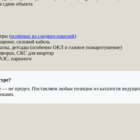
 сдачи объекта
тры (
особенно из сэндвич-панелей
)
щение, силовой кабель
лы, детсады (особенно ОКЛ и газовое пожаротушение)
ворах, СКС для квартир
АЗС, паркинги
туре?
е — не предел. Поставляем любые позиции из каталогов ведущ
роками.