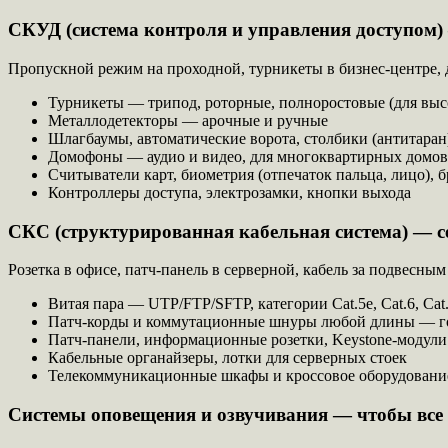
СКУД (система контроля и управления доступом) 
Пропускной режим на проходной, турникеты в бизнес-центре, 
Турникеты — трипод, роторные, полноростовые (для выс
Металлодетекторы — арочные и ручные
Шлагбаумы, автоматические ворота, столбики (антитаран
Домофоны — аудио и видео, для многоквартирных домов
Считыватели карт, биометрия (отпечаток пальца, лицо), 
Контроллеры доступа, электрозамки, кнопки выхода
СКС (структурированная кабельная система) — се
Розетка в офисе, патч-панель в серверной, кабель за подвесным
Витая пара — UTP/FTP/SFTP, категории Cat.5e, Cat.6, Cat.
Патч-корды и коммутационные шнуры любой длины — г
Патч-панели, информационные розетки, Keystone-модули
Кабельные органайзеры, лотки для серверных стоек
Телекоммуникационные шкафы и кроссовое оборудование
Системы оповещения и озвучивания — чтобы вс