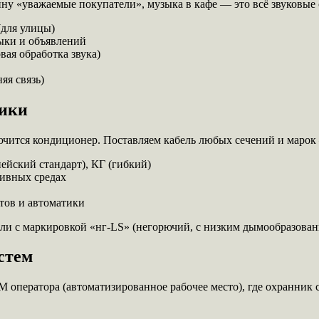
ину «уважаемые покупатели», музыка в кафе — это всё звуковые
(для улицы)
ыки и объявлений
ая обработка звука)
яя связь)
рики
ключится кондиционер. Поставляем кабель любых сечений и марок
йский стандарт), КГ (гибкий)
сивных средах
тов и автоматики
ли с маркировкой «нг-LS» (негорючий, с низким дымообразован
стем
 оператора (автоматизированное рабочее место), где охранник 