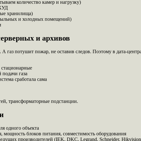
тываем количество камер и нагрузку)
СКУД
ые хранилища)
пыльных и холодных помещений)
и
серверных и архивов
 А газ потушит пожар, не оставив следов. Поэтому в дата-центра
 стационарные
 подачи газа
стема сработала сама
ей, трансформаторные подстанции.
ми
ля одного объекта
, мощность блоков питания, совместимость оборудования
едущих производителей (IEK, DKC, Legrand, Schneider, Hikvision 