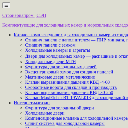
Перейти
к
содержимому
Стройэриапром | СЭП
Комплектующие для холодильных камер и морозильных складов
Каталог комплектующих для холодильных камер из сэнд
Сэндвич панели с наполнителем — ПИР, минвата, 
Сэндвич панели с замком
Холодильные камеры и агрегаты
Двери для холодильных камер — распашные и откатн
Холодильные двери MTH
Фурнитура для холодильных дверей
Эксцентриковый замок для сэндвич панелей
Маятниковые двери металлические
Клапан выравнивания давления КВД -4-60
Скоростные ворота для складов и производств
Клапан выравнивания давления КВД-30-250
Клапан MaxiElebar BT 19VAL013 для холодильной 
Интернет-магазин
Фурнитура для холодильной двери
Холодильные двери
Компенсационные клапана для холодильной камер
Сплит-система для холодильной камеры