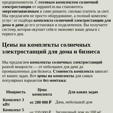
предпринимателя. С
готовым комплектом солнечной
электростанции
от sappanel.ru вы становитесь
энергонезависимым
и сами решаете, сколько платить за свет.
Мы предлагаем не просто оборудование, а полный комплекс
услуг: от подбора
комплекта солнечной электростанции для
дома и дачи
до его установки и подключения. Вы получаете
систему, которая окупает себя и экономит ваши деньги с
первого дня.
Цены на комплекты солнечных
электростанций для дома и бизнеса
Мы предлагаем
комплекты солнечных электростанций
разной мощности — от небольших для дачи до
промышленных для бизнеса.
Стоимость комплекта
зависит
от ваших задач. Вот
цены на комплекты
для самых
популярных вариантов
без монтажа
:
Цена
Мощность
Для каких задач
комплекта
Комплект 3
Дача, небольшой дом
от 200 000 ₽
кВт
Комплект 5
Загородный дом до 100 м²
от 320 000 ₽