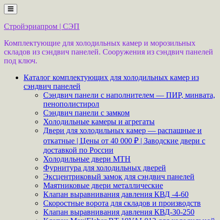
Перейти
к
содержимому
Стройэриапром | СЭП
Комплектующие для холодильных камер и морозильных
складов из сэндвич панелей. Сооружения из сэндвич панелей
под ключ.
Каталог комплектующих для холодильных камер из
сэндвич панелей
Сэндвич панели с наполнителем — ПИР, минвата,
пенополистирол
Сэндвич панели с замком
Холодильные камеры и агрегаты
Двери для холодильных камер — распашные и
откатные | Цены от 40 000 ₽ | Заводские двери с
доставкой по России
Холодильные двери MTH
Фурнитура для холодильных дверей
Эксцентриковый замок для сэндвич панелей
Маятниковые двери металлические
Клапан выравнивания давления КВД -4-60
Скоростные ворота для складов и производств
Клапан выравнивания давления КВД-30-250