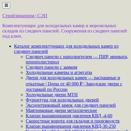
Перейти
к
содержимому
Стройэриапром | СЭП
Комплектующие для холодильных камер и морозильных
складов из сэндвич панелей. Сооружения из сэндвич панелей
под ключ.
Каталог комплектующих для холодильных камер из
сэндвич панелей
Сэндвич панели с наполнителем — ПИР, минвата,
пенополистирол
Сэндвич панели с замком
Холодильные камеры и агрегаты
Двери для холодильных камер — распашные и
откатные | Цены от 40 000 ₽ | Заводские двери с
доставкой по России
Холодильные двери MTH
Фурнитура для холодильных дверей
Эксцентриковый замок для сэндвич панелей
Маятниковые двери металлические
Клапан выравнивания давления КВД -4-60
Скоростные ворота для складов и производств
Клапан выравнивания давления КВД-30-250