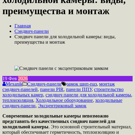
преимущества и монтаж
Главная
Сэндвич-панели
Сэндвич панели для холодильной камеры: виды,
преимущества и монтаж
19
Фев
2026
Mexanik
Сэндвич-панели
замок шип-паз
,
монтаж
сэндвич-панелей
,
панели PIR
,
панели ППУ
,
строительство
холодильных камер
,
сэндвич панели для холодильной камеры
,
теплоизоляция
,
Холодильное оборудование
,
холодильные
сэндвич-панели
,
Эксцентриковый замок
Современные холодильные камеры невозможно
представить без качественных
сэндвич панелей для
холодильной камеры
. Это основной строительный материал,
который обеспечивает герметичность, теплоизоляцию и