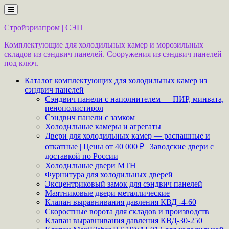
Перейти
к
содержимому
Стройэриапром | СЭП
Комплектующие для холодильных камер и морозильных
складов из сэндвич панелей. Сооружения из сэндвич панелей
под ключ.
Каталог комплектующих для холодильных камер из
сэндвич панелей
Сэндвич панели с наполнителем — ПИР, минвата,
пенополистирол
Сэндвич панели с замком
Холодильные камеры и агрегаты
Двери для холодильных камер — распашные и
откатные | Цены от 40 000 ₽ | Заводские двери с
доставкой по России
Холодильные двери MTH
Фурнитура для холодильных дверей
Эксцентриковый замок для сэндвич панелей
Маятниковые двери металлические
Клапан выравнивания давления КВД -4-60
Скоростные ворота для складов и производств
Клапан выравнивания давления КВД-30-250