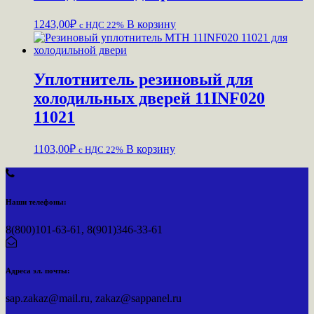
1243,00
₽
В корзину
c НДС 22%
Уплотнитель резиновый для
холодильных дверей 11INF020
11021
1103,00
₽
В корзину
c НДС 22%
Наши телефоны:
8(800)101-63-61, 8(901)346-33-61
Адреса эл. почты:
sap.zakaz@mail.ru, zakaz@sappanel.ru